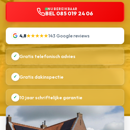
NU BEREIKBAAR
BEL 085 019 24 06
4,8
★★★★★
143 Google reviews
✓
Gratis telefonisch advies
✓
Gratis dakinspectie
✓
10 jaar schriftelijke garantie