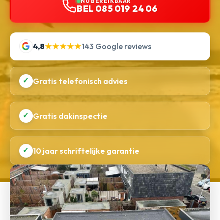
NU BEREIKBAAR
BEL 085 019 24 06
4,8
★★★★★
143 Google reviews
✓
Gratis telefonisch advies
✓
Gratis dakinspectie
✓
10 jaar schriftelijke garantie