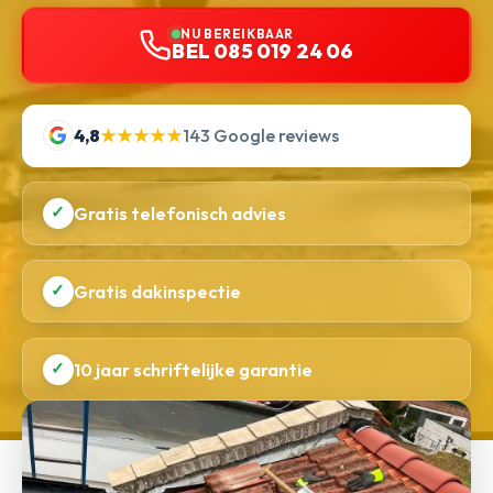
NU BEREIKBAAR
BEL 085 019 24 06
4,8
★★★★★
143 Google reviews
✓
Gratis telefonisch advies
✓
Gratis dakinspectie
✓
10 jaar schriftelijke garantie