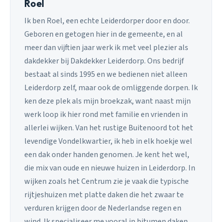
Roel
Ik ben Roel, een echte Leiderdorper door en door.
Geboren en getogen hier in de gemeente, en al
meer dan vijftien jaar werk ik met veel plezier als
dakdekker bij Dakdekker Leiderdorp. Ons bedrijf
bestaat al sinds 1995 en we bedienen niet alleen
Leiderdorp zelf, maar ook de omliggende dorpen. Ik
ken deze plek als mijn broekzak, want naast mijn
werk loop ik hier rond met familie en vrienden in
allerlei wijken. Van het rustige Buitenoord tot het
levendige Vondelkwartier, ik heb in elk hoekje wel
een dak onder handen genomen. Je kent het wel,
die mix van oude en nieuwe huizen in Leiderdorp. In
wijken zoals het Centrum zie je vaak die typische
rijtjeshuizen met platte daken die het zwaar te
verduren krijgen door de Nederlandse regen en
wind. Ik specialiseer me vooral in bitumen daken,