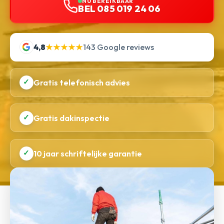
NU BEREIKBAAR
BEL 085 019 24 06
4,8
★★★★★
143 Google reviews
✓
Gratis telefonisch advies
✓
Gratis dakinspectie
✓
10 jaar schriftelijke garantie