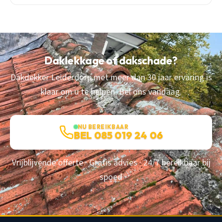
Daklekkage of dakschade?
Dakdekker Leiderdorp met meer dan 30 jaar ervaring is
klaar om u te helpen. Bel ons vandaag.
NU BEREIKBAAR
BEL 085 019 24 06
Vrijblijvende offerte · Gratis advies · 24/7 bereikbaar bij
spoed