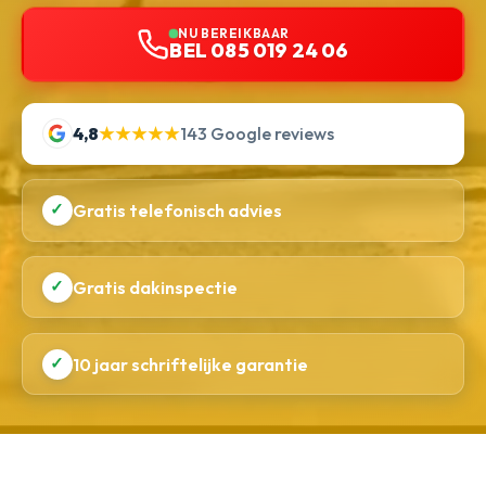
NU BEREIKBAAR
BEL 085 019 24 06
4,8
★★★★★
143 Google reviews
✓
Gratis telefonisch advies
✓
Gratis dakinspectie
✓
10 jaar schriftelijke garantie